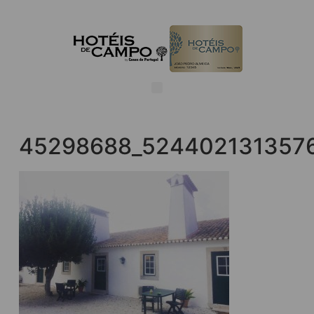
45298688_524402131357