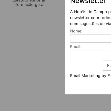
Newsletter
Informação geral
A Hotéis de Campo p
newsletter com todos
com sugestões de via
Nome:
Email:
Re
Email Marketing by E