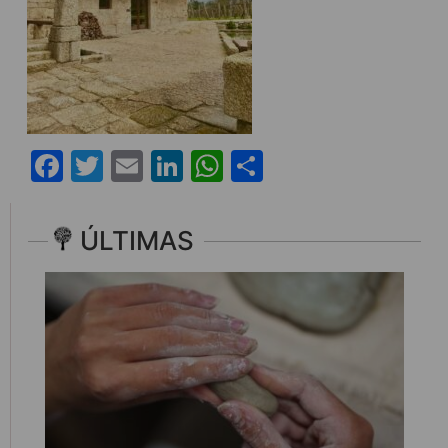
Facebook
Twitter
Email
LinkedIn
WhatsApp
Share
ÚLTIMAS