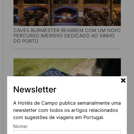
CAVES BURMESTER REABREM COM UM NOVO
PERCURSO IMERSIVO DEDICADO AO VINHO
DO PORTO
Newsletter
A Hotéis de Campo publica semanalmente uma
newsletter com todos os artigos relacionados
com sugestões de viagens em Portugal.
FEIRA DO LIVRO DO PORTO REGRESSA COM
Nome:
MAIS DE 200 ATIVIDADES DEDICADAS À
LITERATURA, MÚSICA E PENSAMENTO