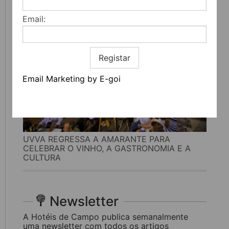
Email:
Registar
Email Marketing by E-goi
UVVA REGRESSA A AMARANTE PARA
CELEBRAR O VINHO, A GASTRONOMIA E A
CULTURA
Newsletter
A Hotéis de Campo publica semanalmente
uma newsletter com todos os artigos