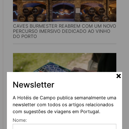
CAVES BURMESTER REABREM COM UM NOVO
PERCURSO IMERSIVO DEDICADO AO VINHO
DO PORTO
Newsletter
A Hotéis de Campo publica semanalmente uma
newsletter com todos os artigos relacionados
com sugestões de viagens em Portugal.
FEIRA DO LIVRO DO PORTO REGRESSA COM
Nome:
MAIS DE 200 ATIVIDADES DEDICADAS À
LITERATURA, MÚSICA E PENSAMENTO