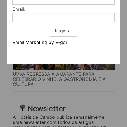
Email:
Registar
Email Marketing by E-goi
UVVA REGRESSA A AMARANTE PARA
CELEBRAR O VINHO, A GASTRONOMIA E A
CULTURA
Newsletter
A Hotéis de Campo publica semanalmente
uma newsletter com todos os artigos