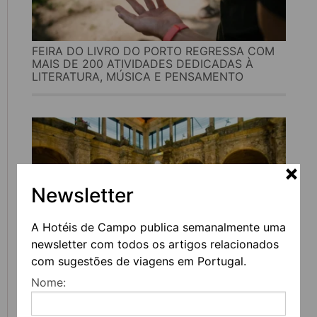
FEIRA DO LIVRO DO PORTO REGRESSA COM
MAIS DE 200 ATIVIDADES DEDICADAS À
LITERATURA, MÚSICA E PENSAMENTO
Newsletter
A Hotéis de Campo publica semanalmente uma
newsletter com todos os artigos relacionados
com sugestões de viagens em Portugal.
UVVA REGRESSA A AMARANTE PARA
Nome:
CELEBRAR O VINHO, A GASTRONOMIA E A
CULTURA