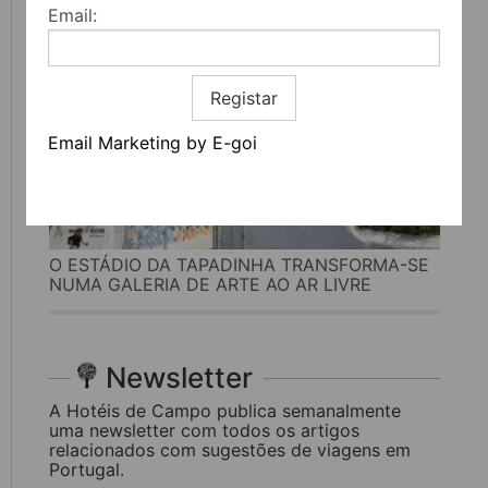
Email:
Registar
Email Marketing by E-goi
O ESTÁDIO DA TAPADINHA TRANSFORMA-SE
NUMA GALERIA DE ARTE AO AR LIVRE
Newsletter
A Hotéis de Campo publica semanalmente
uma newsletter com todos os artigos
relacionados com sugestões de viagens em
Portugal.