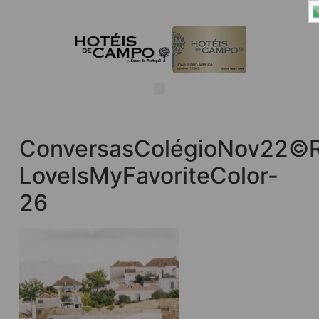
ConversasColégioNov22©R
LoveIsMyFavoriteColor-
26