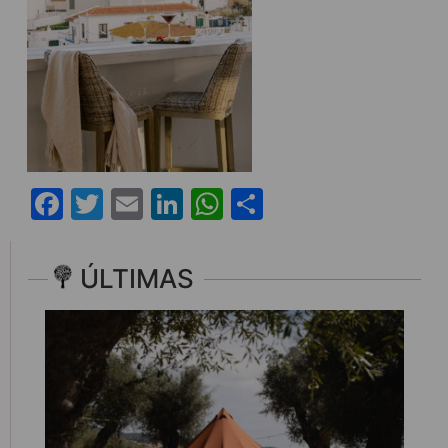
Facebook
Twitter
Email
LinkedIn
WhatsApp
Share
ÚLTIMAS