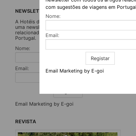
com sugestões de viagens em Portugal
NEWSLETTER
Nome:
A Hotéis de Campo publica semanalmente
uma newsletter com todos os artigos
relacionados com sugestões de viagens em
Email:
Portugal.
Nome:
Registar
Email:
Email Marketing by E-goi
Registar
Email Marketing by E-goi
REVISTA