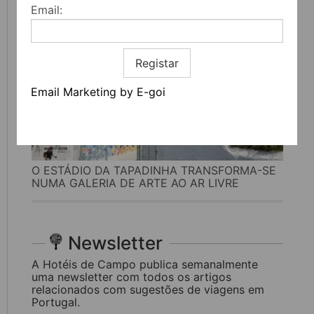
Email:
Registar
Email Marketing by E-goi
O ESTÁDIO DA TAPADINHA TRANSFORMA-SE
NUMA GALERIA DE ARTE AO AR LIVRE
Newsletter
A Hotéis de Campo publica semanalmente
uma newsletter com todos os artigos
relacionados com sugestões de viagens em
Portugal.