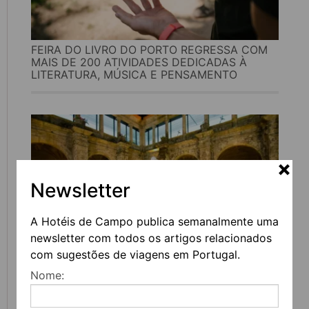
FEIRA DO LIVRO DO PORTO REGRESSA COM
MAIS DE 200 ATIVIDADES DEDICADAS À
LITERATURA, MÚSICA E PENSAMENTO
Newsletter
A Hotéis de Campo publica semanalmente uma
newsletter com todos os artigos relacionados
com sugestões de viagens em Portugal.
UVVA REGRESSA A AMARANTE PARA
Nome:
CELEBRAR O VINHO, A GASTRONOMIA E A
CULTURA