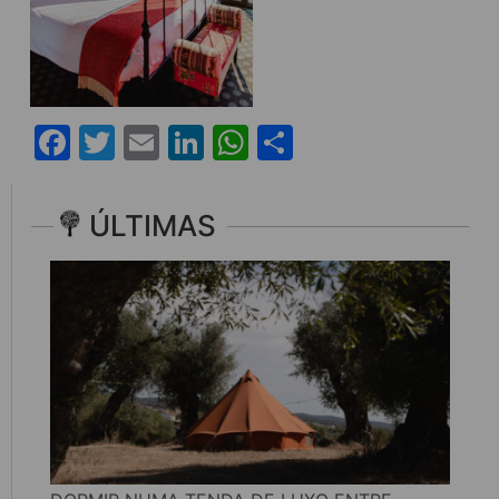
Facebook
Twitter
Email
LinkedIn
WhatsApp
Share
ÚLTIMAS