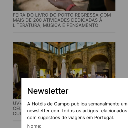
FEIRA DO LIVRO DO PORTO REGRESSA COM
MAIS DE 200 ATIVIDADES DEDICADAS À
LITERATURA, MÚSICA E PENSAMENTO
Newsletter
UVVA REGRESSA A AMARANTE PARA
A Hotéis de Campo publica semanalmente um
CELEBRAR O VINHO, A GASTRONOMIA E A
newsletter com todos os artigos relacionados
CULTURA
com sugestões de viagens em Portugal.
Nome: