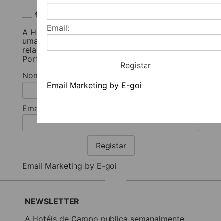
Newsletter
Email:
A Hotéis de Campo publica semanalmente
uma newsletter com todos os artigos
relacionados com sugestões de viagens em
Portugal.
Registar
Nome:
Email Marketing by E-goi
Email:
Registar
Email Marketing by E-goi
NEWSLETTER
A Hotéis de Campo publica semanalmente