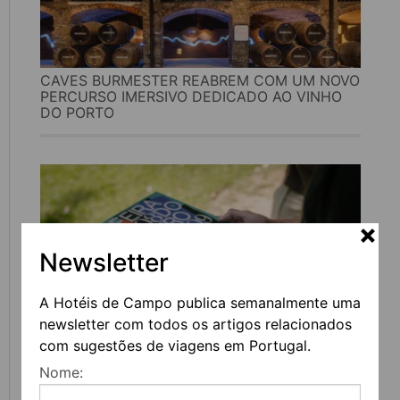
CAVES BURMESTER REABREM COM UM NOVO
PERCURSO IMERSIVO DEDICADO AO VINHO
DO PORTO
Newsletter
A Hotéis de Campo publica semanalmente uma
newsletter com todos os artigos relacionados
com sugestões de viagens em Portugal.
FEIRA DO LIVRO DO PORTO REGRESSA COM
Nome:
MAIS DE 200 ATIVIDADES DEDICADAS À
LITERATURA, MÚSICA E PENSAMENTO