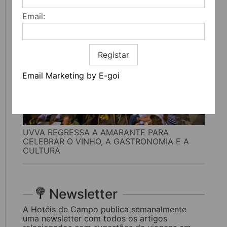
Email:
Registar
Email Marketing by E-goi
UVVA REGRESSA A AMARANTE PARA
CELEBRAR O VINHO, A GASTRONOMIA E A
CULTURA
Newsletter
A Hotéis de Campo publica semanalmente
uma newsletter com todos os artigos