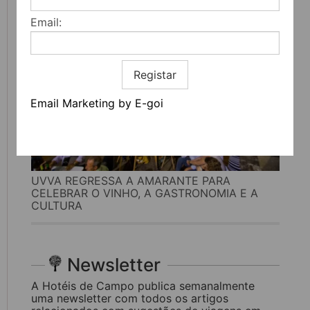
Email:
Registar
Email Marketing by E-goi
UVVA REGRESSA A AMARANTE PARA
CELEBRAR O VINHO, A GASTRONOMIA E A
CULTURA
Newsletter
A Hotéis de Campo publica semanalmente
uma newsletter com todos os artigos