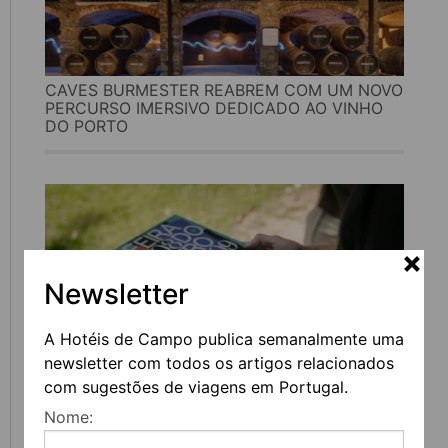
CAVES BURMESTER REABREM COM UM NOVO
PERCURSO IMERSIVO DEDICADO AO VINHO
DO PORTO
Newsletter
A Hotéis de Campo publica semanalmente uma
newsletter com todos os artigos relacionados
com sugestões de viagens em Portugal.
FEIRA DO LIVRO DO PORTO REGRESSA COM
Nome:
MAIS DE 200 ATIVIDADES DEDICADAS À
LITERATURA, MÚSICA E PENSAMENTO