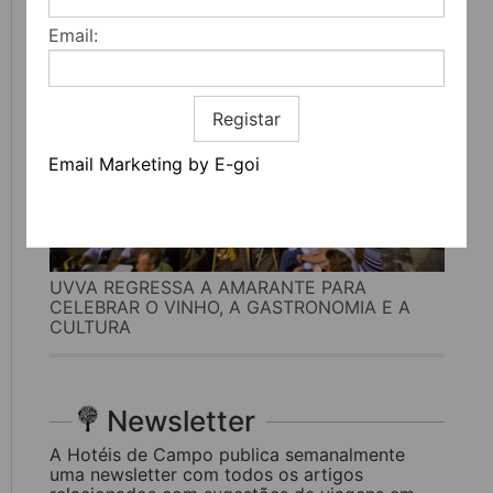
Email:
Registar
Email Marketing by E-goi
UVVA REGRESSA A AMARANTE PARA
CELEBRAR O VINHO, A GASTRONOMIA E A
CULTURA
Newsletter
A Hotéis de Campo publica semanalmente
uma newsletter com todos os artigos