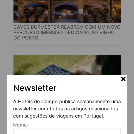
CAVES BURMESTER REABREM COM UM NOVO
PERCURSO IMERSIVO DEDICADO AO VINHO
DO PORTO
Newsletter
A Hotéis de Campo publica semanalmente uma
newsletter com todos os artigos relacionados
com sugestões de viagens em Portugal.
FEIRA DO LIVRO DO PORTO REGRESSA COM
Nome:
MAIS DE 200 ATIVIDADES DEDICADAS À
LITERATURA, MÚSICA E PENSAMENTO