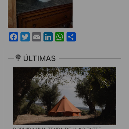
Facebook
Twitter
Email
LinkedIn
WhatsApp
Share
ÚLTIMAS