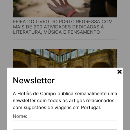
FEIRA DO LIVRO DO PORTO REGRESSA COM
MAIS DE 200 ATIVIDADES DEDICADAS À
LITERATURA, MÚSICA E PENSAMENTO
Newsletter
A Hotéis de Campo publica semanalmente uma
newsletter com todos os artigos relacionados
com sugestões de viagens em Portugal.
UVVA REGRESSA A AMARANTE PARA
Nome:
CELEBRAR O VINHO, A GASTRONOMIA E A
CULTURA