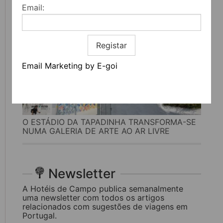
Email:
Registar
Email Marketing by E-goi
O ESTÁDIO DA TAPADINHA TRANSFORMA-SE
NUMA GALERIA DE ARTE AO AR LIVRE
Newsletter
A Hotéis de Campo publica semanalmente
uma newsletter com todos os artigos
relacionados com sugestões de viagens em
Portugal.