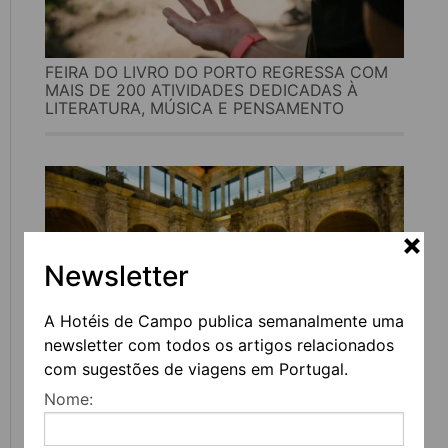
FEIRA DO LIVRO DO PORTO REGRESSA COM
MAIS DE 200 ATIVIDADES DEDICADAS À
LITERATURA, MÚSICA E PENSAMENTO
Newsletter
A Hotéis de Campo publica semanalmente uma
newsletter com todos os artigos relacionados
com sugestões de viagens em Portugal.
UVVA REGRESSA A AMARANTE PARA
Nome:
CELEBRAR O VINHO, A GASTRONOMIA E A
CULTURA