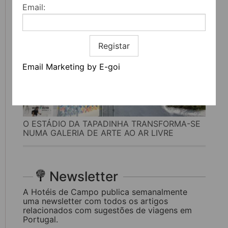
Email:
Registar
Email Marketing by E-goi
O ESTÁDIO DA TAPADINHA TRANSFORMA-SE
NUMA GALERIA DE ARTE AO AR LIVRE
Newsletter
A Hotéis de Campo publica semanalmente
uma newsletter com todos os artigos
relacionados com sugestões de viagens em
Portugal.