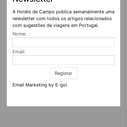
A Hotéis de Campo publica semanalmente uma
newsletter com todos os artigos relacionados
com sugestões de viagens em Portugal.
Nome:
Email:
REDES SOCIAIS
Registar
Quem somos
Contactos
Email Marketing by E-goi
Termos e condições
Estatuto editorial
Informação geral