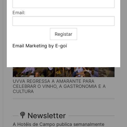
LITERATURA, MÚSICA E PENSAMENTO
Email:
Registar
Email Marketing by E-goi
UVVA REGRESSA A AMARANTE PARA
CELEBRAR O VINHO, A GASTRONOMIA E A
CULTURA
Newsletter
A Hotéis de Campo publica semanalmente