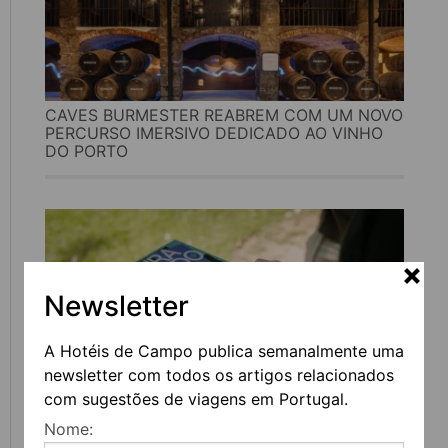
CAVES BURMESTER REABREM COM UM NOVO
PERCURSO IMERSIVO DEDICADO AO VINHO
DO PORTO
Newsletter
A Hotéis de Campo publica semanalmente uma
newsletter com todos os artigos relacionados
com sugestões de viagens em Portugal.
FEIRA DO LIVRO DO PORTO REGRESSA COM
Nome:
MAIS DE 200 ATIVIDADES DEDICADAS À