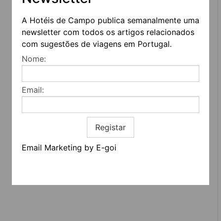
A Hotéis de Campo publica semanalmente uma
newsletter com todos os artigos relacionados
com sugestões de viagens em Portugal.
REDES SOCIAIS
Nome:
Quem somos
Email:
Contactos
Termos e condições
Estatuto editorial
Informação geral
Registar
Email Marketing by E-goi