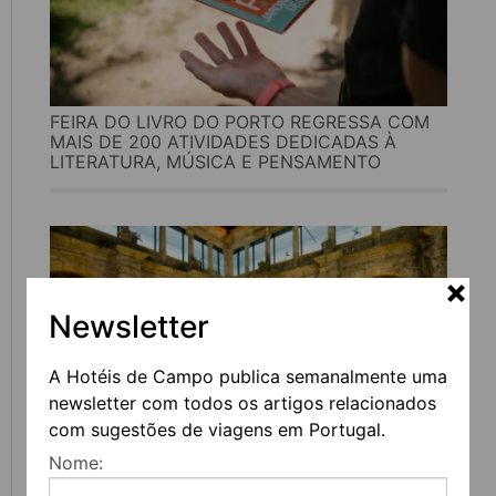
FEIRA DO LIVRO DO PORTO REGRESSA COM
MAIS DE 200 ATIVIDADES DEDICADAS À
LITERATURA, MÚSICA E PENSAMENTO
Newsletter
A Hotéis de Campo publica semanalmente uma
newsletter com todos os artigos relacionados
com sugestões de viagens em Portugal.
Nome:
UVVA REGRESSA A AMARANTE PARA
CELEBRAR O VINHO, A GASTRONOMIA E A