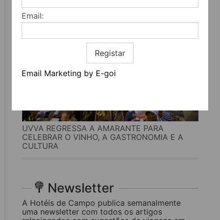
Email:
Registar
Email Marketing by E-goi
UVVA REGRESSA A AMARANTE PARA
CELEBRAR O VINHO, A GASTRONOMIA E A
CULTURA
Newsletter
A Hotéis de Campo publica semanalmente
uma newsletter com todos os artigos