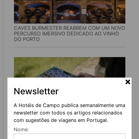
CAVES BURMESTER REABREM COM UM NOVO
PERCURSO IMERSIVO DEDICADO AO VINHO
DO PORTO
Newsletter
A Hotéis de Campo publica semanalmente uma
newsletter com todos os artigos relacionados
com sugestões de viagens em Portugal.
FEIRA DO LIVRO DO PORTO REGRESSA COM
Nome:
MAIS DE 200 ATIVIDADES DEDICADAS À
LITERATURA, MÚSICA E PENSAMENTO