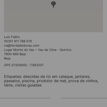
Luis Fialho
00351 911 798 079
na@herdadedovau.com
Lugar Monte do Vau – Vau de Cima - Quintos
7800-660 Beja
Beja
GPS 37.926943, -7.683207
Etiquetas:
descidas de rio em caiaque
,
jantares
,
passeios
,
piscina
,
produtor de mel
,
prova de vinhos
,
ténis
,
visitas guiadas