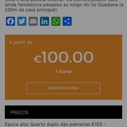
ainda fantásticos passeios ao longo do rio Guadiana (a
200m da casa principal).
Facebook
Twitter
Email
LinkedIn
WhatsApp
Share
A partir de
100.00
€
1 Noite
RESERVE AGORA
PREÇOS
Época alta: Quarto duplo das palmeiras €155 -