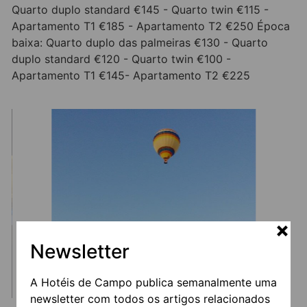
Quarto duplo standard €145 - Quarto twin €115 -
Apartamento T1 €185 - Apartamento T2 €250 Época
baixa: Quarto duplo das palmeiras €130 - Quarto
duplo standard €120 - Quarto twin €100 -
Apartamento T1 €145- Apartamento T2 €225
Newsletter
A Hotéis de Campo publica semanalmente uma
newsletter com todos os artigos relacionados