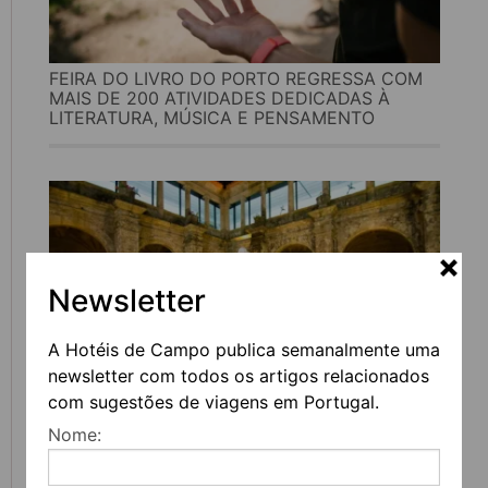
FEIRA DO LIVRO DO PORTO REGRESSA COM
MAIS DE 200 ATIVIDADES DEDICADAS À
LITERATURA, MÚSICA E PENSAMENTO
Newsletter
A Hotéis de Campo publica semanalmente uma
newsletter com todos os artigos relacionados
com sugestões de viagens em Portugal.
UVVA REGRESSA A AMARANTE PARA
Nome:
CELEBRAR O VINHO, A GASTRONOMIA E A
CULTURA