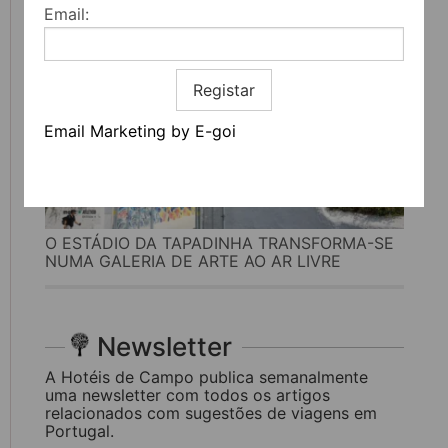
Email:
Registar
Email Marketing by E-goi
O ESTÁDIO DA TAPADINHA TRANSFORMA-SE
NUMA GALERIA DE ARTE AO AR LIVRE
Newsletter
A Hotéis de Campo publica semanalmente
uma newsletter com todos os artigos
relacionados com sugestões de viagens em
Portugal.