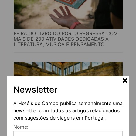
FEIRA DO LIVRO DO PORTO REGRESSA COM
MAIS DE 200 ATIVIDADES DEDICADAS À
LITERATURA, MÚSICA E PENSAMENTO
Newsletter
A Hotéis de Campo publica semanalmente uma
newsletter com todos os artigos relacionados
com sugestões de viagens em Portugal.
Nome:
UVVA REGRESSA A AMARANTE PARA
CELEBRAR O VINHO, A GASTRONOMIA E A