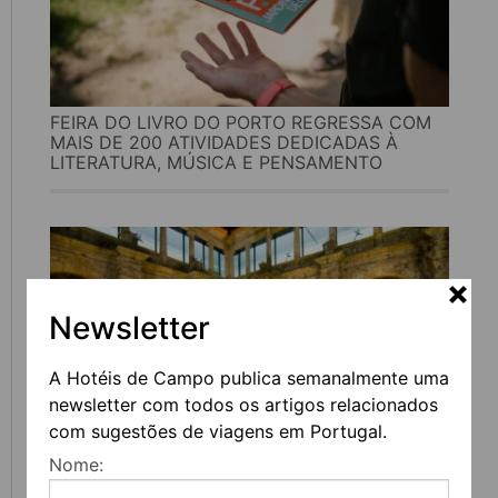
FEIRA DO LIVRO DO PORTO REGRESSA COM
MAIS DE 200 ATIVIDADES DEDICADAS À
LITERATURA, MÚSICA E PENSAMENTO
Newsletter
A Hotéis de Campo publica semanalmente uma
newsletter com todos os artigos relacionados
com sugestões de viagens em Portugal.
Nome:
UVVA REGRESSA A AMARANTE PARA
CELEBRAR O VINHO, A GASTRONOMIA E A