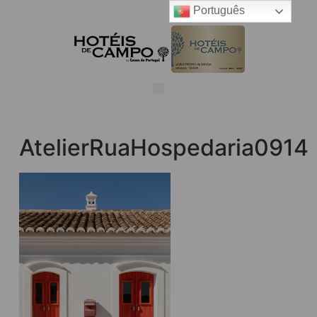
Português
AtelierRuaHospedaria0914