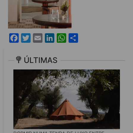
Facebook
Twitter
Email
LinkedIn
WhatsApp
Share
ÚLTIMAS