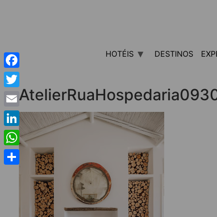
HOTÉIS
DESTINOS
EXP
Facebook
AtelierRuaHospedaria093
Twitter
Email
LinkedIn
WhatsApp
Share