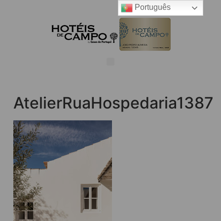
Português
AtelierRuaHospedaria1387