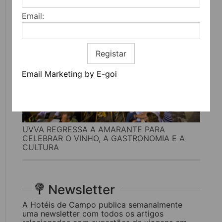
Email:
Registar
Email Marketing by E-goi
UVVA REGRESSA A AMARANTE PARA
CELEBRAR O VINHO, A GASTRONOMIA E A
CULTURA
Newsletter
A Hotéis de Campo publica semanalmente
uma newsletter com todos os artigos