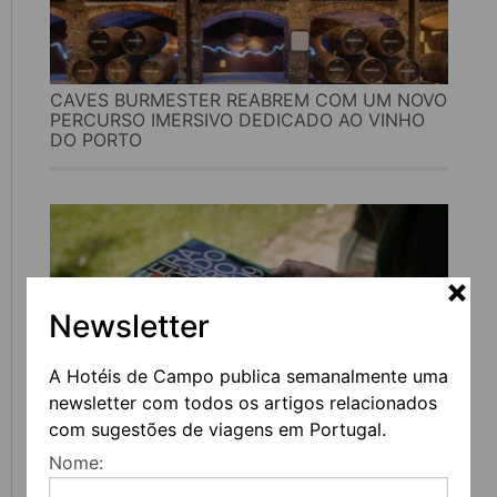
CAVES BURMESTER REABREM COM UM NOVO
PERCURSO IMERSIVO DEDICADO AO VINHO
DO PORTO
Newsletter
A Hotéis de Campo publica semanalmente uma
newsletter com todos os artigos relacionados
com sugestões de viagens em Portugal.
FEIRA DO LIVRO DO PORTO REGRESSA COM
Nome:
MAIS DE 200 ATIVIDADES DEDICADAS À
LITERATURA, MÚSICA E PENSAMENTO