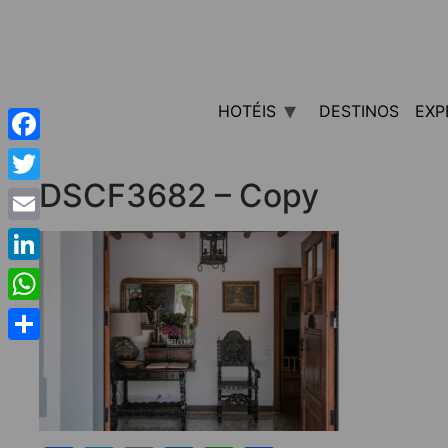
HOTÉIS
DESTINOS
EXP
Facebook
DSCF3682 – Copy
Twitter
Email
LinkedIn
WhatsApp
Share