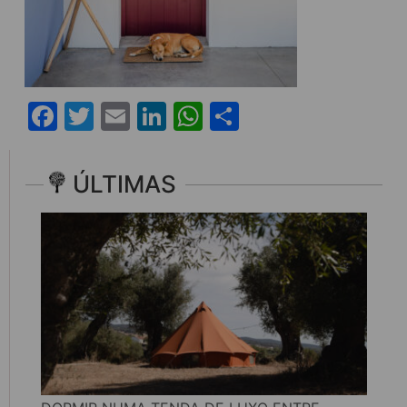
Facebook
Twitter
Email
LinkedIn
WhatsApp
Share
ÚLTIMAS