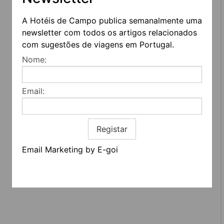
A Hotéis de Campo publica semanalmente uma
newsletter com todos os artigos relacionados
com sugestões de viagens em Portugal.
REDES SOCIAIS
Nome:
Quem somos
Email:
Contactos
Termos e condições
Estatuto editorial
Informação geral
Registar
Email Marketing by E-goi