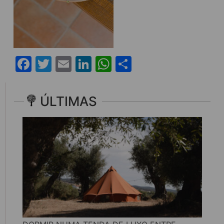
Facebook
Twitter
Email
LinkedIn
WhatsApp
Share
ÚLTIMAS