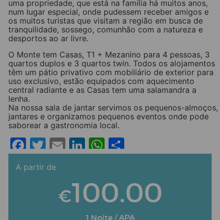
uma propriedade, que está na família há muitos anos,
num lugar especial, onde pudessem receber amigos e
os muitos turistas que visitam a região em busca de
tranquilidade, sossego, comunhão com a natureza e
desportos ao ar livre.
O Monte tem Casas, T1 + Mezanino para 4 pessoas, 3
quartos duplos e 3 quartos twin. Todos os alojamentos
têm um pátio privativo com mobiliário de exterior para
uso exclusivo, estão equipados com aquecimento
central radiante e as Casas tem uma salamandra a
lenha.
Na nossa sala de jantar servimos os pequenos-almoços,
jantares e organizamos pequenos eventos onde pode
saborear a gastronomia local.
Facebook
Twitter
Email
LinkedIn
WhatsApp
Share
A partir de
100.00
€
1 Noite /
APA