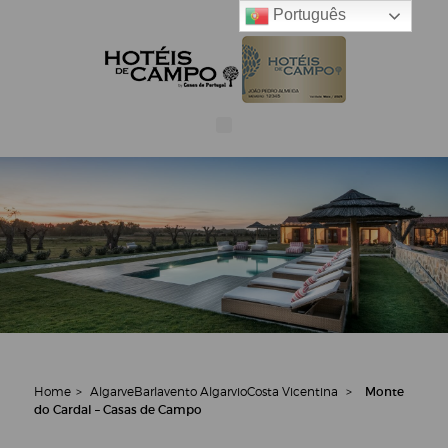
Português
Home
>
Algarve
Barlavento Algarvio
Costa Vicentina
>
Monte
do Cardal – Casas de Campo