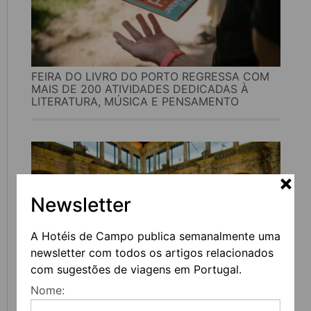
FEIRA DO LIVRO DO PORTO REGRESSA COM
MAIS DE 200 ATIVIDADES DEDICADAS À
LITERATURA, MÚSICA E PENSAMENTO
Newsletter
A Hotéis de Campo publica semanalmente uma
newsletter com todos os artigos relacionados
com sugestões de viagens em Portugal.
Nome:
UVVA REGRESSA A AMARANTE PARA
CELEBRAR O VINHO, A GASTRONOMIA E A