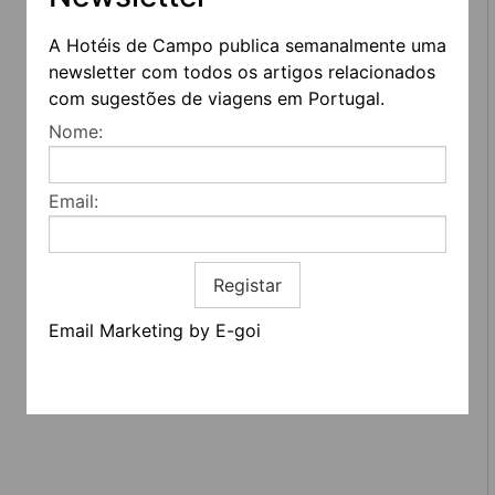
A Hotéis de Campo publica semanalmente uma
newsletter com todos os artigos relacionados
com sugestões de viagens em Portugal.
Nome:
Email:
REDES SOCIAIS
Registar
Quem somos
Contactos
Email Marketing by E-goi
Termos e condições
Estatuto editorial
Informação geral