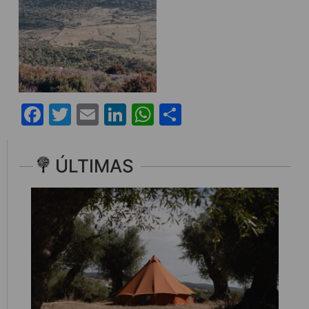
Facebook
Twitter
Email
LinkedIn
WhatsApp
Share
ÚLTIMAS