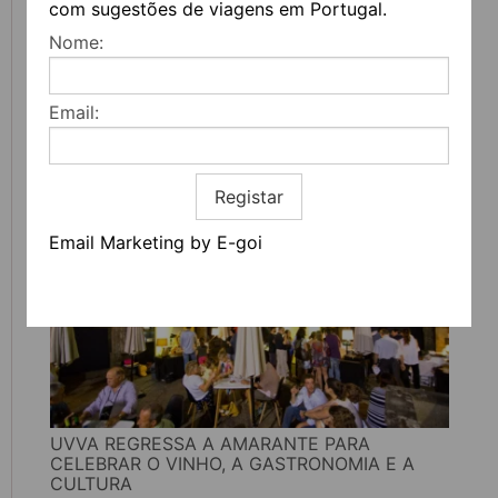
com sugestões de viagens em Portugal.
Nome:
FEIRA DO LIVRO DO PORTO REGRESSA COM
Email:
MAIS DE 200 ATIVIDADES DEDICADAS À
LITERATURA, MÚSICA E PENSAMENTO
Registar
Email Marketing by E-goi
UVVA REGRESSA A AMARANTE PARA
CELEBRAR O VINHO, A GASTRONOMIA E A
CULTURA