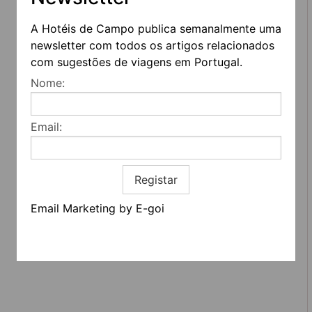
A Hotéis de Campo publica semanalmente uma
newsletter com todos os artigos relacionados
com sugestões de viagens em Portugal.
REDES SOCIAIS
Nome:
Quem somos
Email:
Contactos
Termos e condições
Estatuto editorial
Informação geral
Registar
Email Marketing by E-goi