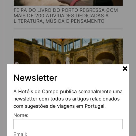
FEIRA DO LIVRO DO PORTO REGRESSA COM
MAIS DE 200 ATIVIDADES DEDICADAS À
LITERATURA, MÚSICA E PENSAMENTO
Newsletter
A Hotéis de Campo publica semanalmente uma
newsletter com todos os artigos relacionados
UVVA REGRESSA A AMARANTE PARA
com sugestões de viagens em Portugal.
CELEBRAR O VINHO, A GASTRONOMIA E A
CULTURA
Nome:
Email: