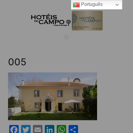
Português
005
Facebook
Twitter
Email
LinkedIn
WhatsApp
Share