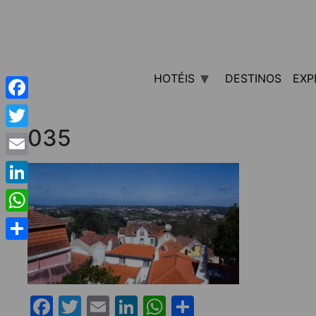
HOTÉIS
DESTINOS
EXP
Facebook
035
Twitter
Email
LinkedIn
WhatsApp
Share
Facebook
Twitter
Email
LinkedIn
WhatsApp
Share