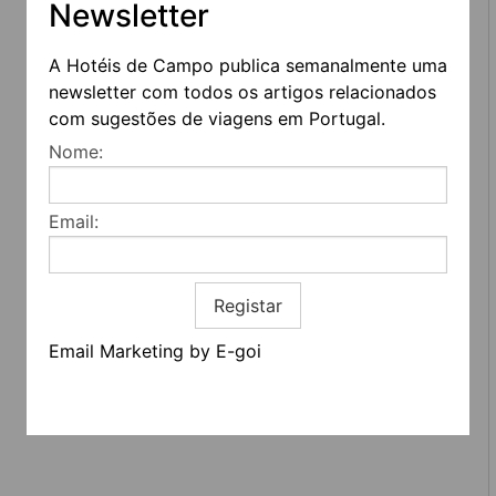
Newsletter
A Hotéis de Campo publica semanalmente uma
REDES SOCIAIS
newsletter com todos os artigos relacionados
com sugestões de viagens em Portugal.
Nome:
Quem somos
Contactos
Termos e condições
Email:
Estatuto editorial
Informação geral
Registar
Email Marketing by E-goi