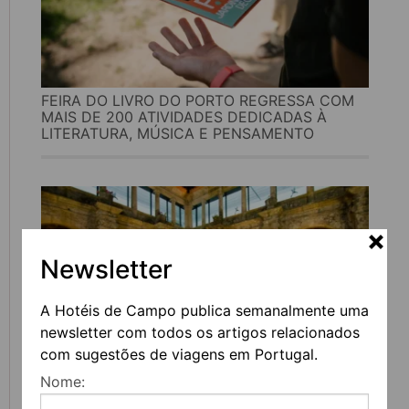
FEIRA DO LIVRO DO PORTO REGRESSA COM
MAIS DE 200 ATIVIDADES DEDICADAS À
LITERATURA, MÚSICA E PENSAMENTO
Newsletter
A Hotéis de Campo publica semanalmente uma
newsletter com todos os artigos relacionados
com sugestões de viagens em Portugal.
Nome:
UVVA REGRESSA A AMARANTE PARA
CELEBRAR O VINHO, A GASTRONOMIA E A