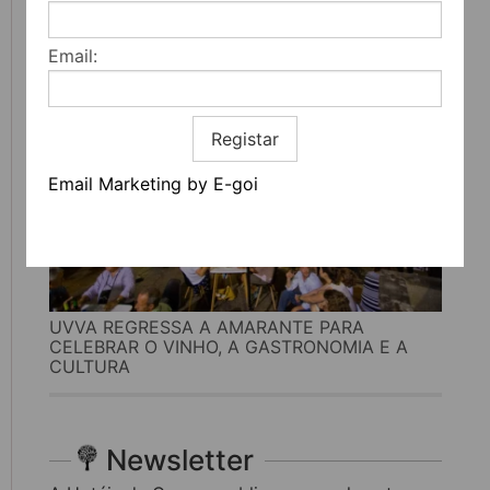
MAIS DE 200 ATIVIDADES DEDICADAS À
LITERATURA, MÚSICA E PENSAMENTO
Email:
Registar
Email Marketing by E-goi
UVVA REGRESSA A AMARANTE PARA
CELEBRAR O VINHO, A GASTRONOMIA E A
CULTURA
Newsletter