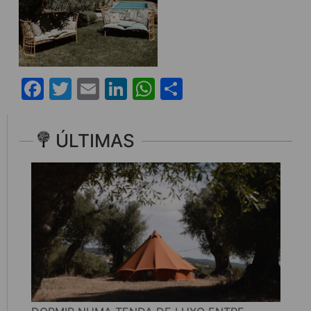
Facebook
Twitter
Email
LinkedIn
WhatsApp
Share
ÚLTIMAS