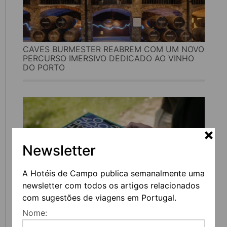
CAVES BURMESTER REABREM COM UM NOVO
PERCURSO IMERSIVO DEDICADO AO VINHO
DO PORTO
Newsletter
A Hotéis de Campo publica semanalmente uma
newsletter com todos os artigos relacionados
com sugestões de viagens em Portugal.
FEIRA DO LIVRO DO PORTO REGRESSA COM
Nome:
MAIS DE 200 ATIVIDADES DEDICADAS À
LITERATURA, MÚSICA E PENSAMENTO