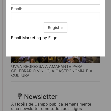
Email:
Registar
Email Marketing by E-goi
UVVA REGRESSA A AMARANTE PARA
CELEBRAR O VINHO, A GASTRONOMIA E A
CULTURA
Newsletter
A Hotéis de Campo publica semanalmente
uma newsletter com todos os artigos