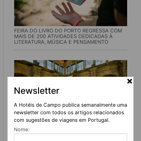
FEIRA DO LIVRO DO PORTO REGRESSA COM
MAIS DE 200 ATIVIDADES DEDICADAS À
LITERATURA, MÚSICA E PENSAMENTO
Newsletter
A Hotéis de Campo publica semanalmente uma
newsletter com todos os artigos relacionados
com sugestões de viagens em Portugal.
UVVA REGRESSA A AMARANTE PARA
Nome:
CELEBRAR O VINHO, A GASTRONOMIA E A
CULTURA