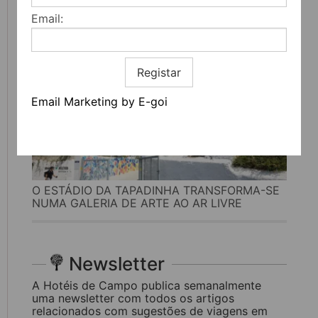
Email:
Registar
Email Marketing by E-goi
O ESTÁDIO DA TAPADINHA TRANSFORMA-SE
NUMA GALERIA DE ARTE AO AR LIVRE
Newsletter
A Hotéis de Campo publica semanalmente
uma newsletter com todos os artigos
relacionados com sugestões de viagens em