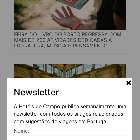
FEIRA DO LIVRO DO PORTO REGRESSA COM
MAIS DE 200 ATIVIDADES DEDICADAS À
LITERATURA, MÚSICA E PENSAMENTO
Newsletter
A Hotéis de Campo publica semanalmente uma
newsletter com todos os artigos relacionados
com sugestões de viagens em Portugal.
Nome:
UVVA REGRESSA A AMARANTE PARA
CELEBRAR O VINHO, A GASTRONOMIA E A