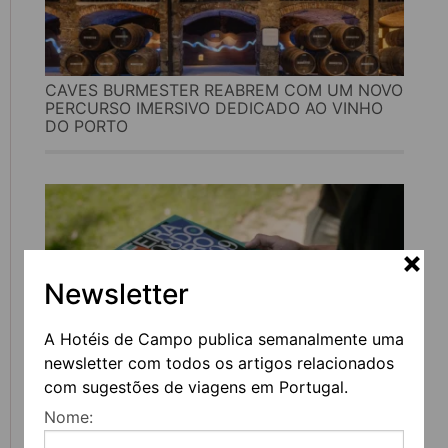
CAVES BURMESTER REABREM COM UM NOVO
PERCURSO IMERSIVO DEDICADO AO VINHO
DO PORTO
Newsletter
A Hotéis de Campo publica semanalmente uma
newsletter com todos os artigos relacionados
com sugestões de viagens em Portugal.
FEIRA DO LIVRO DO PORTO REGRESSA COM
Nome:
MAIS DE 200 ATIVIDADES DEDICADAS À
LITERATURA, MÚSICA E PENSAMENTO