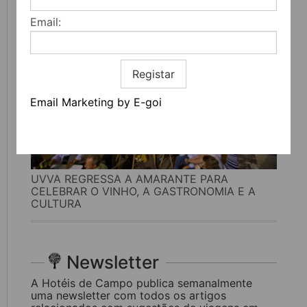
Email:
Registar
Email Marketing by E-goi
UVVA REGRESSA A AMARANTE PARA
CELEBRAR O VINHO, A GASTRONOMIA E A
CULTURA
Newsletter
A Hotéis de Campo publica semanalmente
uma newsletter com todos os artigos