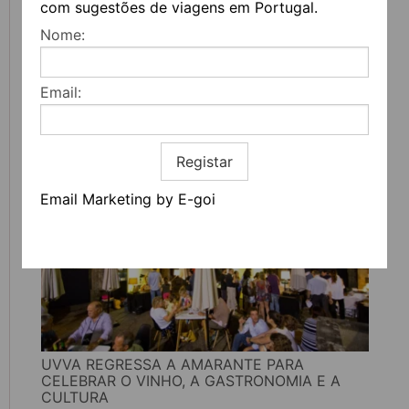
com sugestões de viagens em Portugal.
Nome:
FEIRA DO LIVRO DO PORTO REGRESSA COM
Email:
MAIS DE 200 ATIVIDADES DEDICADAS À
LITERATURA, MÚSICA E PENSAMENTO
Registar
Email Marketing by E-goi
UVVA REGRESSA A AMARANTE PARA
CELEBRAR O VINHO, A GASTRONOMIA E A
CULTURA