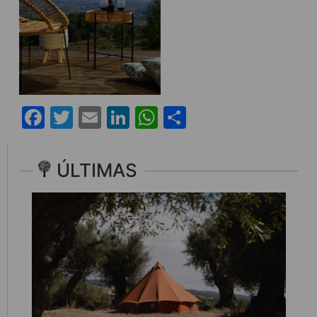
Facebook
Twitter
Email
LinkedIn
WhatsApp
Share
ÚLTIMAS