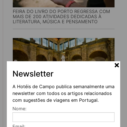
FEIRA DO LIVRO DO PORTO REGRESSA COM
MAIS DE 200 ATIVIDADES DEDICADAS À
LITERATURA, MÚSICA E PENSAMENTO
Newsletter
A Hotéis de Campo publica semanalmente uma
newsletter com todos os artigos relacionados
UVVA REGRESSA A AMARANTE PARA
com sugestões de viagens em Portugal.
CELEBRAR O VINHO, A GASTRONOMIA E A
Nome:
CULTURA
Email: