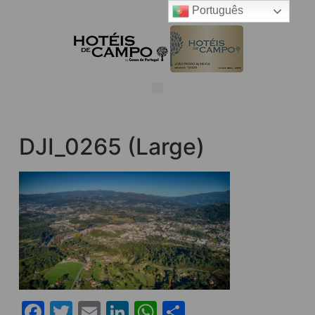
Português
DJI_0265 (Large)
Facebook
Twitter
Email
LinkedIn
WhatsApp
Share