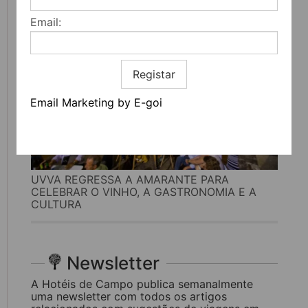
Email:
Registar
Email Marketing by E-goi
UVVA REGRESSA A AMARANTE PARA
CELEBRAR O VINHO, A GASTRONOMIA E A
CULTURA
Newsletter
A Hotéis de Campo publica semanalmente
uma newsletter com todos os artigos