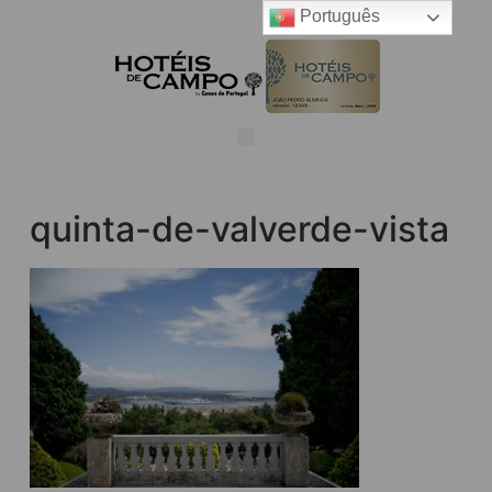
Português
quinta-de-valverde-vista