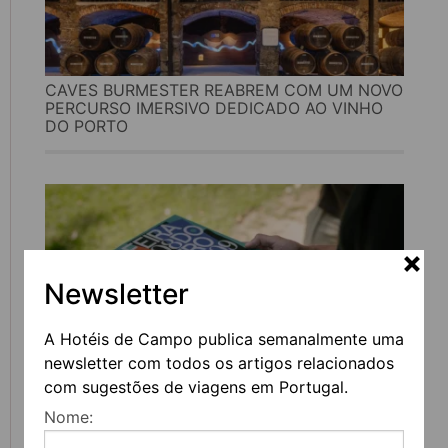
CAVES BURMESTER REABREM COM UM NOVO
PERCURSO IMERSIVO DEDICADO AO VINHO
DO PORTO
Newsletter
A Hotéis de Campo publica semanalmente uma
newsletter com todos os artigos relacionados
com sugestões de viagens em Portugal.
FEIRA DO LIVRO DO PORTO REGRESSA COM
Nome:
MAIS DE 200 ATIVIDADES DEDICADAS À
LITERATURA, MÚSICA E PENSAMENTO