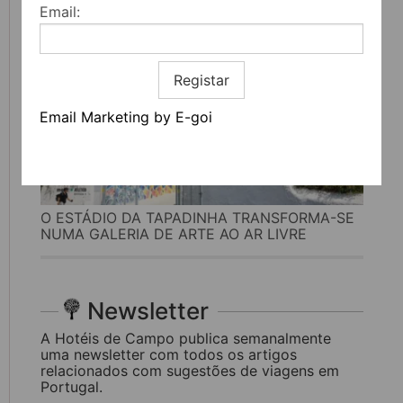
Email:
Registar
Email Marketing by E-goi
O ESTÁDIO DA TAPADINHA TRANSFORMA-SE
NUMA GALERIA DE ARTE AO AR LIVRE
Newsletter
A Hotéis de Campo publica semanalmente
uma newsletter com todos os artigos
relacionados com sugestões de viagens em
Portugal.