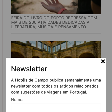
FEIRA DO LIVRO DO PORTO REGRESSA COM
MAIS DE 200 ATIVIDADES DEDICADAS À
LITERATURA, MÚSICA E PENSAMENTO
Newsletter
A Hotéis de Campo publica semanalmente uma
newsletter com todos os artigos relacionados
com sugestões de viagens em Portugal.
UVVA REGRESSA A AMARANTE PARA
Nome:
CELEBRAR O VINHO, A GASTRONOMIA E A
CULTURA